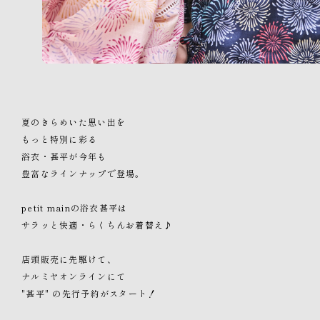
夏のきらめいた思い出を
もっと特別に彩る
浴衣・甚平が今年も
豊富なラインナップで登場。
petit mainの浴衣甚平は
サラッと快適・らくちんお着替え♪
店頭販売に先駆けて、
ナルミヤオンラインにて
"甚平" の先行予約がスタート！