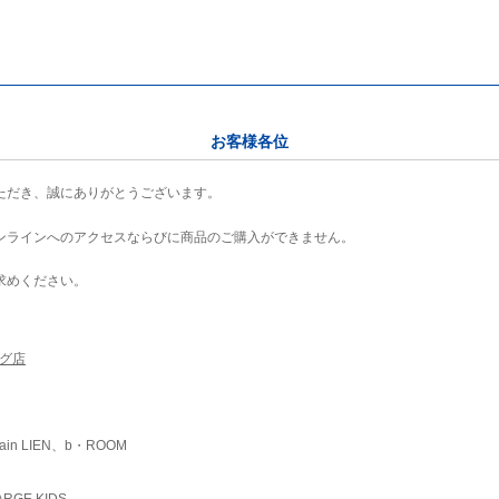
お客様各位
ただき、誠にありがとうございます。
ンラインへのアクセスならびに商品のご購入ができません。
求めください。
ング店
ain LIEN、b・ROOM
RGE KIDS