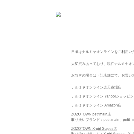
日頃はナルミヤオンラインをご利用い
大変混みあっており、現在ナルミヤオ
お急ぎの場合は下記店舗にて、お買い
ナルミヤオンライン楽天市場店
ナルミヤオンライン Yahoo!ショッピ
ナルミヤオンライン Amazon店
ZOZOTOWN petitmain店
取り扱いブランド：petit main、petit m
ZOZOTOWN X-girl Stages店
取り扱いブランド：X-girl Stages、XLA