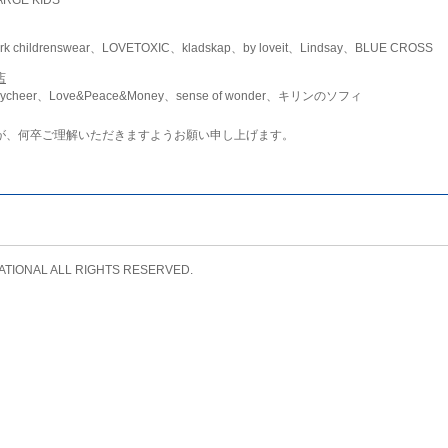
childrenswear、LOVETOXIC、kladskap、by loveit、Lindsay、BLUE CROSS
店
ycheer、Love&Peace&Money、sense of wonder、キリンのソフィ
が、何卒ご理解いただきますようお願い申し上げます。