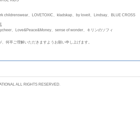
childrenswear、LOVETOXIC、kladskap、by loveit、Lindsay、BLUE CROSS
店
ycheer、Love&Peace&Money、sense of wonder、キリンのソフィ
が、何卒ご理解いただきますようお願い申し上げます。