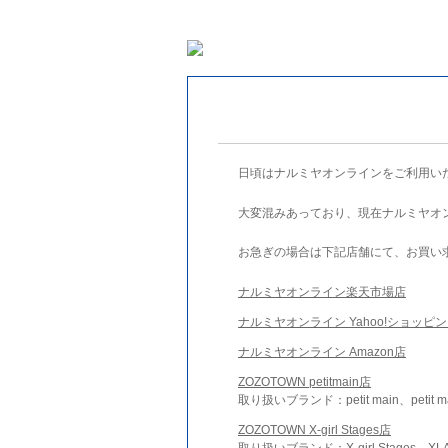
日頃はナルミヤオンラインをご利用い
大変混みあっており、現在ナルミヤオ
お急ぎの場合は下記店舗にて、お買い
ナルミヤオンライン楽天市場店
ナルミヤオンライン Yahoo!ショッピ
ナルミヤオンライン Amazon店
ZOZOTOWN petitmain店
取り扱いブランド：petit main、petit m
ZOZOTOWN X-girl Stages店
取り扱いブランド：X-girl Stages、XLA