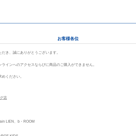
お客様各位
ただき、誠にありがとうございます。
ンラインへのアクセスならびに商品のご購入ができません。
求めください。
ング店
ain LIEN、b・ROOM
RGE KIDS