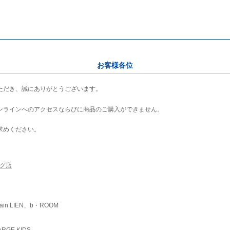
お客様各位
ただき、誠にありがとうございます。
ンラインへのアクセスならびに商品のご購入ができません。
求めください。
ング店
ain LIEN、b・ROOM
RGE KIDS