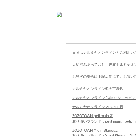
日頃はナルミヤオンラインをご利用い
大変混みあっており、現在ナルミヤオ
お急ぎの場合は下記店舗にて、お買い
ナルミヤオンライン楽天市場店
ナルミヤオンライン Yahoo!ショッピ
ナルミヤオンライン Amazon店
ZOZOTOWN petitmain店
取り扱いブランド：petit main、petit m
ZOZOTOWN X-girl Stages店
取り扱いブランド：X-girl Stages、XLA