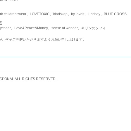
childrenswear、LOVETOXIC、kladskap、by loveit、Lindsay、BLUE CROSS
店
ycheer、Love&Peace&Money、sense of wonder、キリンのソフィ
が、何卒ご理解いただきますようお願い申し上げます。