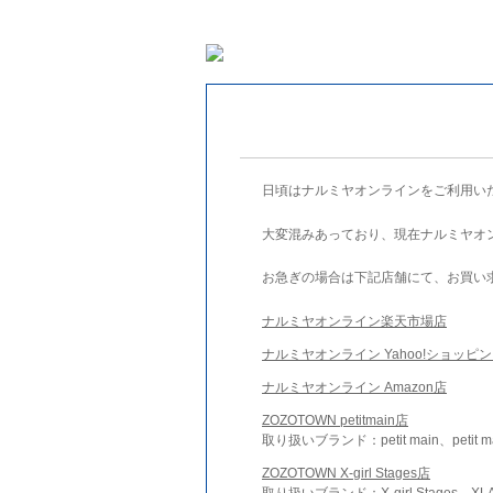
日頃はナルミヤオンラインをご利用い
大変混みあっており、現在ナルミヤオ
お急ぎの場合は下記店舗にて、お買い
ナルミヤオンライン楽天市場店
ナルミヤオンライン Yahoo!ショッピ
ナルミヤオンライン Amazon店
ZOZOTOWN petitmain店
取り扱いブランド：petit main、petit m
ZOZOTOWN X-girl Stages店
取り扱いブランド：X-girl Stages、XLA