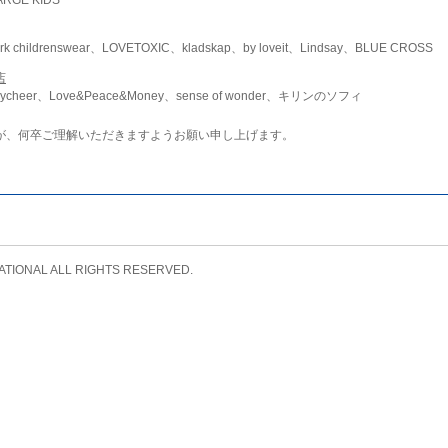
childrenswear、LOVETOXIC、kladskap、by loveit、Lindsay、BLUE CROSS
店
ycheer、Love&Peace&Money、sense of wonder、キリンのソフィ
が、何卒ご理解いただきますようお願い申し上げます。