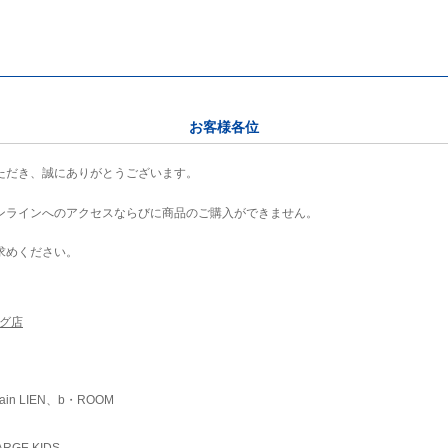
お客様各位
ただき、誠にありがとうございます。
ンラインへのアクセスならびに商品のご購入ができません。
求めください。
ング店
ain LIEN、b・ROOM
RGE KIDS