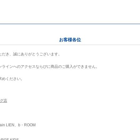
お客様各位
ただき、誠にありがとうございます。
ンラインへのアクセスならびに商品のご購入ができません。
求めください。
ング店
ain LIEN、b・ROOM
RGE KIDS