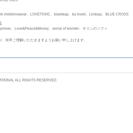
childrenswear、LOVETOXIC、kladskap、by loveit、Lindsay、BLUE CROSS
店
ycheer、Love&Peace&Money、sense of wonder、キリンのソフィ
が、何卒ご理解いただきますようお願い申し上げます。