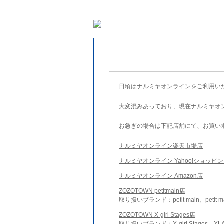
日頃はナルミヤオンラインをご利用い
大変混みあっており、現在ナルミヤオ
お急ぎの場合は下記店舗にて、お買い
ナルミヤオンライン楽天市場店
ナルミヤオンライン Yahoo!ショッピ
ナルミヤオンライン Amazon店
ZOZOTOWN petitmain店
取り扱いブランド：petit main、petit m
ZOZOTOWN X-girl Stages店
取り扱いブランド：X-girl Stages、XLA