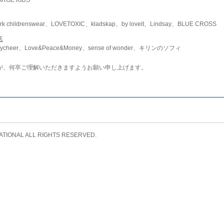
childrenswear、LOVETOXIC、kladskap、by loveit、Lindsay、BLUE CROSS
店
ycheer、Love&Peace&Money、sense of wonder、キリンのソフィ
が、何卒ご理解いただきますようお願い申し上げます。