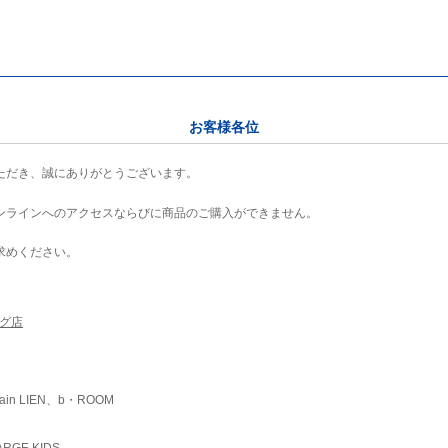
お客様各位
ただき、誠にありがとうございます。
ンラインへのアクセスならびに商品のご購入ができません。
求めください。
ング店
ain LIEN、b・ROOM
RGE KIDS