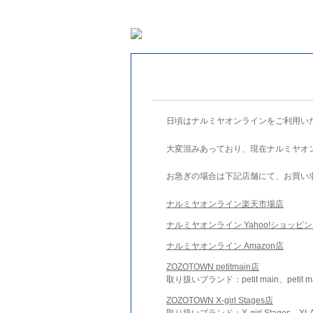
日頃はナルミヤオンラインをご利用い
大変混みあっており、現在ナルミヤオ
お急ぎの場合は下記店舗にて、お買い
ナルミヤオンライン楽天市場店
ナルミヤオンライン Yahoo!ショッピ
ナルミヤオンライン Amazon店
ZOZOTOWN petitmain店
取り扱いブランド：petit main、petit m
ZOZOTOWN X-girl Stages店
取り扱いブランド：X-girl Stages、XLA