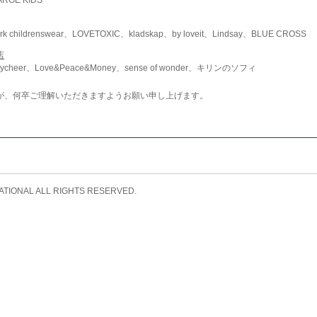
childrenswear、LOVETOXIC、kladskap、by loveit、Lindsay、BLUE CROSS
店
ycheer、Love&Peace&Money、sense of wonder、キリンのソフィ
が、何卒ご理解いただきますようお願い申し上げます。