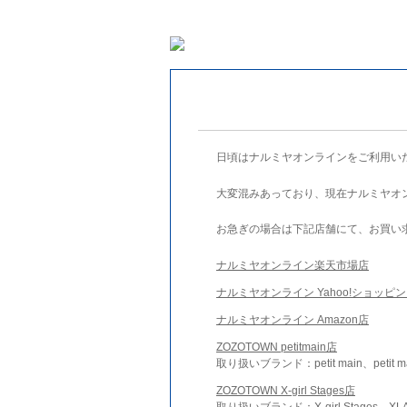
日頃はナルミヤオンラインをご利用い
大変混みあっており、現在ナルミヤオ
お急ぎの場合は下記店舗にて、お買い
ナルミヤオンライン楽天市場店
ナルミヤオンライン Yahoo!ショッピ
ナルミヤオンライン Amazon店
ZOZOTOWN petitmain店
取り扱いブランド：petit main、petit m
ZOZOTOWN X-girl Stages店
取り扱いブランド：X-girl Stages、XLA