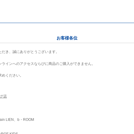
お客様各位
ただき、誠にありがとうございます。
ンラインへのアクセスならびに商品のご購入ができません。
求めください。
ング店
ain LIEN、b・ROOM
RGE KIDS