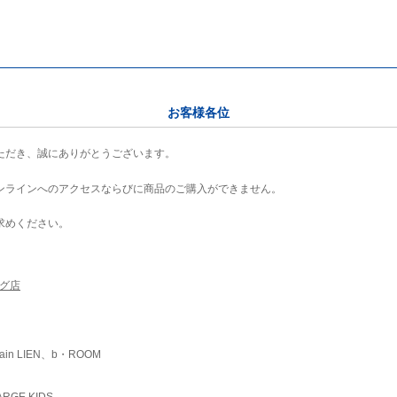
お客様各位
ただき、誠にありがとうございます。
ンラインへのアクセスならびに商品のご購入ができません。
求めください。
ング店
ain LIEN、b・ROOM
RGE KIDS