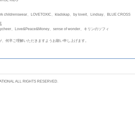
childrenswear、LOVETOXIC、kladskap、by loveit、Lindsay、BLUE CROSS
店
ycheer、Love&Peace&Money、sense of wonder、キリンのソフィ
が、何卒ご理解いただきますようお願い申し上げます。