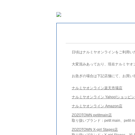
日頃はナルミヤオンラインをご利用い
大変混みあっており、現在ナルミヤオ
お急ぎの場合は下記店舗にて、お買い
ナルミヤオンライン楽天市場店
ナルミヤオンライン Yahoo!ショッピ
ナルミヤオンライン Amazon店
ZOZOTOWN petitmain店
取り扱いブランド：petit main、petit m
ZOZOTOWN X-girl Stages店
取り扱いブランド：X-girl Stages、XLA