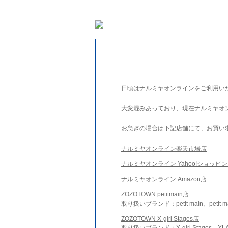
日頃はナルミヤオンラインをご利用い
大変混みあっており、現在ナルミヤオ
お急ぎの場合は下記店舗にて、お買い
ナルミヤオンライン楽天市場店
ナルミヤオンライン Yahoo!ショッピ
ナルミヤオンライン Amazon店
ZOZOTOWN petitmain店
取り扱いブランド：petit main、petit m
ZOZOTOWN X-girl Stages店
取り扱いブランド：X-girl Stages、XLA