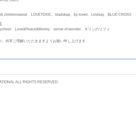
childrenswear、LOVETOXIC、kladskap、by loveit、Lindsay、BLUE CROSS
店
ycheer、Love&Peace&Money、sense of wonder、キリンのソフィ
が、何卒ご理解いただきますようお願い申し上げます。