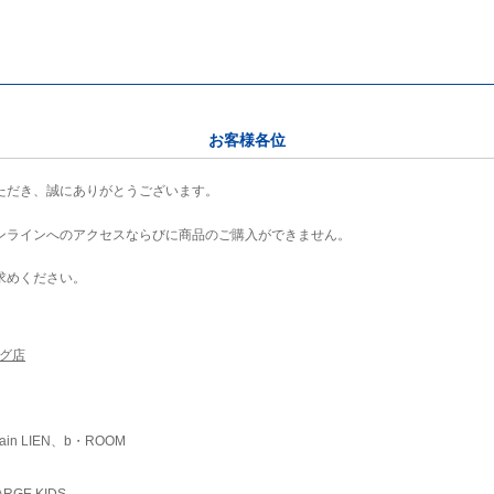
お客様各位
ただき、誠にありがとうございます。
ンラインへのアクセスならびに商品のご購入ができません。
求めください。
ング店
ain LIEN、b・ROOM
RGE KIDS