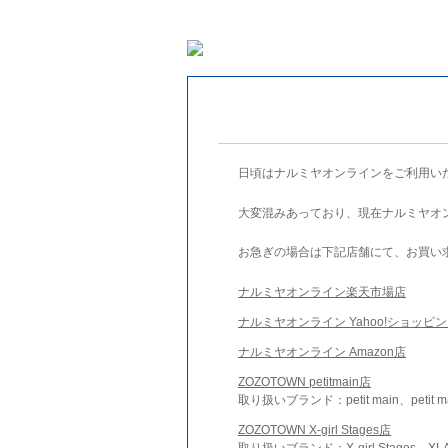
日頃はナルミヤオンラインをご利用い
大変混みあっており、現在ナルミヤオ
お急ぎの場合は下記店舗にて、お買い
ナルミヤオンライン楽天市場店
ナルミヤオンライン Yahoo!ショッピ
ナルミヤオンライン Amazon店
ZOZOTOWN petitmain店
取り扱いブランド：petit main、petit m
ZOZOTOWN X-girl Stages店
取り扱いブランド：X-girl Stages、XLA