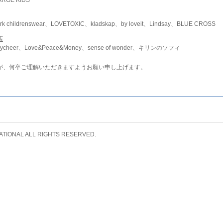
childrenswear、LOVETOXIC、kladskap、by loveit、Lindsay、BLUE CROSS
店
ycheer、Love&Peace&Money、sense of wonder、キリンのソフィ
が、何卒ご理解いただきますようお願い申し上げます。