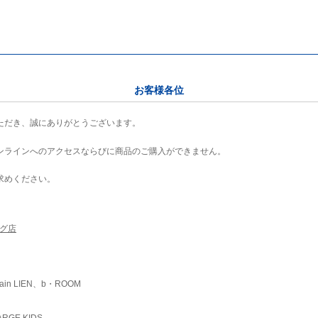
お客様各位
ただき、誠にありがとうございます。
ンラインへのアクセスならびに商品のご購入ができません。
求めください。
ング店
ain LIEN、b・ROOM
RGE KIDS