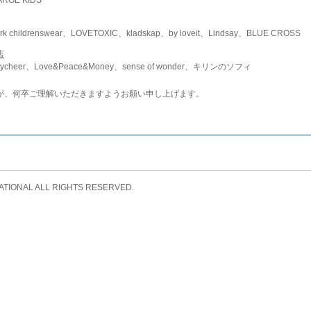
childrenswear、LOVETOXIC、kladskap、by loveit、Lindsay、BLUE CROSS
店
ycheer、Love&Peace&Money、sense of wonder、キリンのソフィ
が、何卒ご理解いただきますようお願い申し上げます。