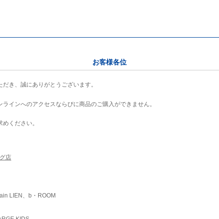
お客様各位
ただき、誠にありがとうございます。
ンラインへのアクセスならびに商品のご購入ができません。
求めください。
ング店
ain LIEN、b・ROOM
RGE KIDS