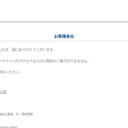
お客様各位
ただき、誠にありがとうございます。
ンラインへのアクセスならびに商品のご購入ができません。
求めください。
ング店
ain LIEN、b・ROOM
RGE KIDS