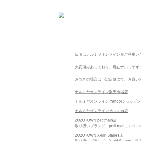
日頃はナルミヤオンラインをご利用い
大変混みあっており、現在ナルミヤオ
お急ぎの場合は下記店舗にて、お買い
ナルミヤオンライン楽天市場店
ナルミヤオンライン Yahoo!ショッピ
ナルミヤオンライン Amazon店
ZOZOTOWN petitmain店
取り扱いブランド：petit main、petit m
ZOZOTOWN X-girl Stages店
取り扱いブランド：X-girl Stages、XLA