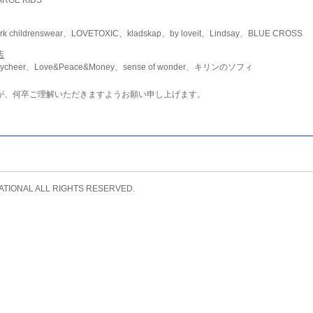
childrenswear、LOVETOXIC、kladskap、by loveit、Lindsay、BLUE CROSS
店
ycheer、Love&Peace&Money、sense of wonder、キリンのソフィ
が、何卒ご理解いただきますようお願い申し上げます。