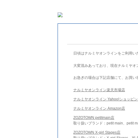
日頃はナルミヤオンラインをご利用い
大変混みあっており、現在ナルミヤオ
お急ぎの場合は下記店舗にて、お買い
ナルミヤオンライン楽天市場店
ナルミヤオンライン Yahoo!ショッピ
ナルミヤオンライン Amazon店
ZOZOTOWN petitmain店
取り扱いブランド：petit main、petit m
ZOZOTOWN X-girl Stages店
取り扱いブランド：X-girl Stages、XLA