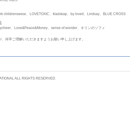
childrenswear、LOVETOXIC、kladskap、by loveit、Lindsay、BLUE CROSS
店
ycheer、Love&Peace&Money、sense of wonder、キリンのソフィ
が、何卒ご理解いただきますようお願い申し上げます。