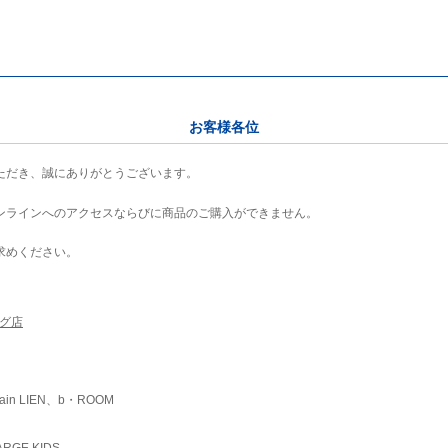
お客様各位
ただき、誠にありがとうございます。
ンラインへのアクセスならびに商品のご購入ができません。
求めください。
ング店
ain LIEN、b・ROOM
RGE KIDS