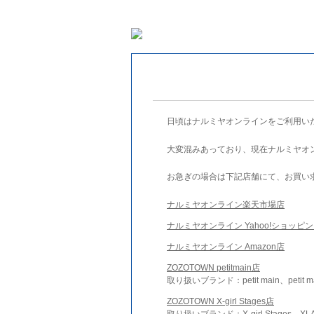
日頃はナルミヤオンラインをご利用い
大変混みあっており、現在ナルミヤオ
お急ぎの場合は下記店舗にて、お買い
ナルミヤオンライン楽天市場店
ナルミヤオンライン Yahoo!ショッピ
ナルミヤオンライン Amazon店
ZOZOTOWN petitmain店
取り扱いブランド：petit main、petit m
ZOZOTOWN X-girl Stages店
取り扱いブランド：X-girl Stages、XLA