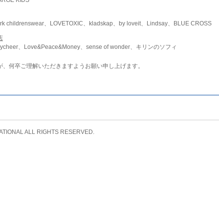
childrenswear、LOVETOXIC、kladskap、by loveit、Lindsay、BLUE CROSS
店
ycheer、Love&Peace&Money、sense of wonder、キリンのソフィ
が、何卒ご理解いただきますようお願い申し上げます。