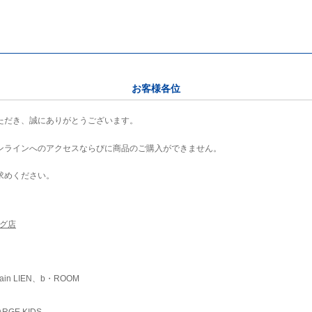
お客様各位
ただき、誠にありがとうございます。
ンラインへのアクセスならびに商品のご購入ができません。
求めください。
ング店
ain LIEN、b・ROOM
RGE KIDS