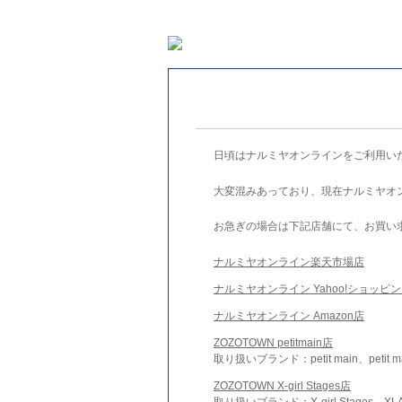
日頃はナルミヤオンラインをご利用い
大変混みあっており、現在ナルミヤオ
お急ぎの場合は下記店舗にて、お買い
ナルミヤオンライン楽天市場店
ナルミヤオンライン Yahoo!ショッピ
ナルミヤオンライン Amazon店
ZOZOTOWN petitmain店
取り扱いブランド：petit main、petit m
ZOZOTOWN X-girl Stages店
取り扱いブランド：X-girl Stages、XLA