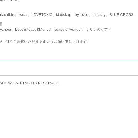
childrenswear、LOVETOXIC、kladskap、by loveit、Lindsay、BLUE CROSS
店
ycheer、Love&Peace&Money、sense of wonder、キリンのソフィ
が、何卒ご理解いただきますようお願い申し上げます。