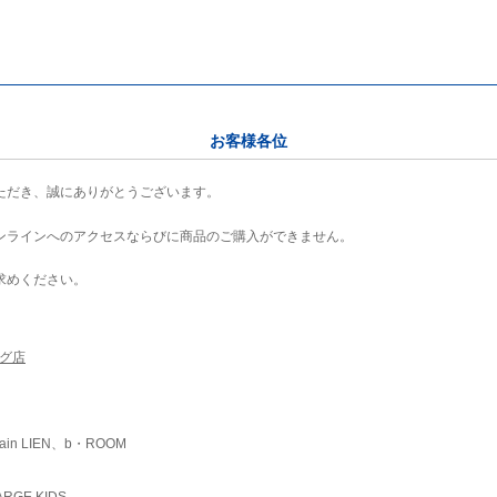
お客様各位
ただき、誠にありがとうございます。
ンラインへのアクセスならびに商品のご購入ができません。
求めください。
ング店
ain LIEN、b・ROOM
RGE KIDS