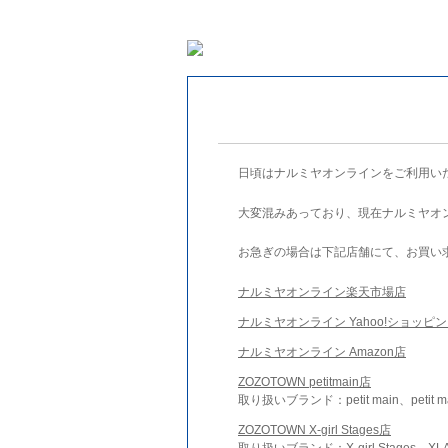
日頃はナルミヤオンラインをご利用い
大変混みあっており、現在ナルミヤオ
お急ぎの場合は下記店舗にて、お買い
ナルミヤオンライン楽天市場店
ナルミヤオンライン Yahoo!ショッピ
ナルミヤオンライン Amazon店
ZOZOTOWN petitmain店
取り扱いブランド：petit main、petit m
ZOZOTOWN X-girl Stages店
取り扱いブランド：X-girl Stages、XLA