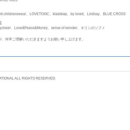
childrenswear、LOVETOXIC、kladskap、by loveit、Lindsay、BLUE CROSS
店
ycheer、Love&Peace&Money、sense of wonder、キリンのソフィ
が、何卒ご理解いただきますようお願い申し上げます。