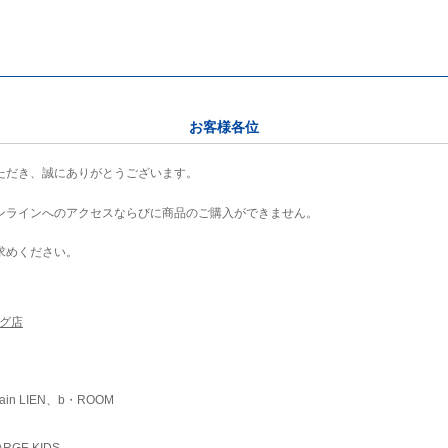
お客様各位
ただき、誠にありがとうございます。
ンラインへのアクセスならびに商品のご購入ができません。
求めください。
ング店
ain LIEN、b・ROOM
RGE KIDS