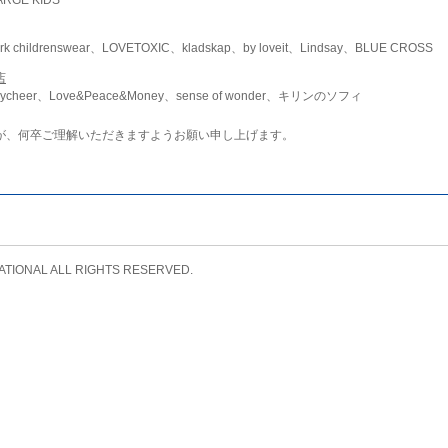
childrenswear、LOVETOXIC、kladskap、by loveit、Lindsay、BLUE CROSS
店
ycheer、Love&Peace&Money、sense of wonder、キリンのソフィ
が、何卒ご理解いただきますようお願い申し上げます。