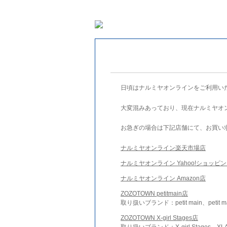
日頃はナルミヤオンラインをご利用い
大変混みあっており、現在ナルミヤオ
お急ぎの場合は下記店舗にて、お買い
ナルミヤオンライン楽天市場店
ナルミヤオンライン Yahoo!ショッピ
ナルミヤオンライン Amazon店
ZOZOTOWN petitmain店
取り扱いブランド：petit main、petit m
ZOZOTOWN X-girl Stages店
取り扱いブランド：X-girl Stages、XLA