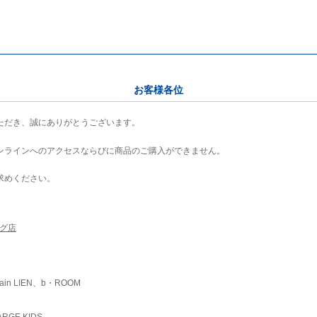
お客様各位
ただき、誠にありがとうございます。
ンラインへのアクセスならびに商品のご購入ができません。
求めください。
ング店
ain LIEN、b・ROOM
RGE KIDS