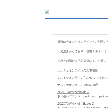
日頃はナルミヤオンラインをご利用い
大変混みあっており、現在ナルミヤオ
お急ぎの場合は下記店舗にて、お買い
ナルミヤオンライン楽天市場店
ナルミヤオンライン Yahoo!ショッピ
ナルミヤオンライン Amazon店
ZOZOTOWN petitmain店
取り扱いブランド：petit main、petit m
ZOZOTOWN X-girl Stages店
取り扱いブランド：X-girl Stages、XLA