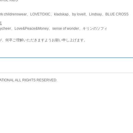
childrenswear、LOVETOXIC、kladskap、by loveit、Lindsay、BLUE CROSS
店
ycheer、Love&Peace&Money、sense of wonder、キリンのソフィ
が、何卒ご理解いただきますようお願い申し上げます。