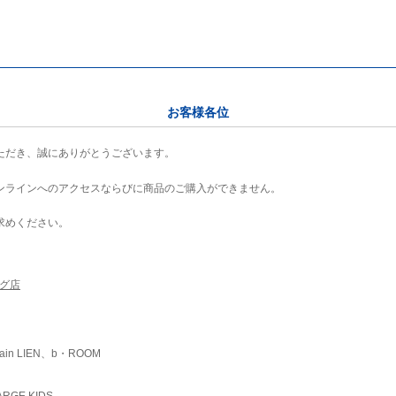
お客様各位
ただき、誠にありがとうございます。
ンラインへのアクセスならびに商品のご購入ができません。
求めください。
ング店
ain LIEN、b・ROOM
RGE KIDS