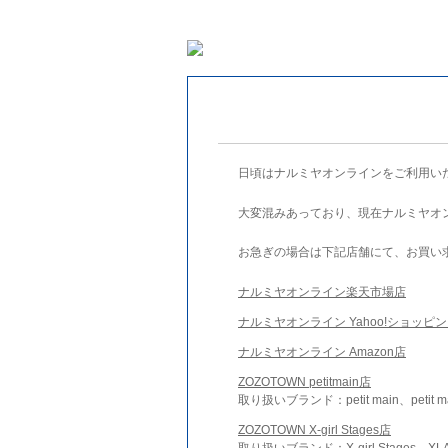
日頃はナルミヤオンラインをご利用い
大変混みあっており、現在ナルミヤオ
お急ぎの場合は下記店舗にて、お買い
ナルミヤオンライン楽天市場店
ナルミヤオンライン Yahoo!ショッピ
ナルミヤオンライン Amazon店
ZOZOTOWN petitmain店
取り扱いブランド：petit main、petit m
ZOZOTOWN X-girl Stages店
取り扱いブランド：X-girl Stages、XLA