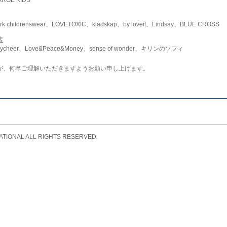
childrenswear、LOVETOXIC、kladskap、by loveit、Lindsay、BLUE CROSS
店
ycheer、Love&Peace&Money、sense of wonder、キリンのソフィ
が、何卒ご理解いただきますようお願い申し上げます。