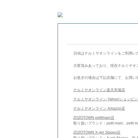
日頃はナルミヤオンラインをご利用い
大変混みあっており、現在ナルミヤオ
お急ぎの場合は下記店舗にて、お買い
ナルミヤオンライン楽天市場店
ナルミヤオンライン Yahoo!ショッピ
ナルミヤオンライン Amazon店
ZOZOTOWN petitmain店
取り扱いブランド：petit main、petit m
ZOZOTOWN X-girl Stages店
取り扱いブランド：X-girl Stages、XLA