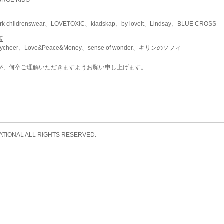
childrenswear、LOVETOXIC、kladskap、by loveit、Lindsay、BLUE CROSS
店
ycheer、Love&Peace&Money、sense of wonder、キリンのソフィ
が、何卒ご理解いただきますようお願い申し上げます。