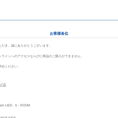
お客様各位
ただき、誠にありがとうございます。
ンラインへのアクセスならびに商品のご購入ができません。
求めください。
ング店
ain LIEN、b・ROOM
RGE KIDS