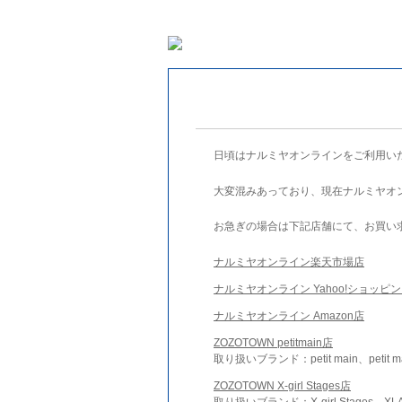
日頃はナルミヤオンラインをご利用い
大変混みあっており、現在ナルミヤオ
お急ぎの場合は下記店舗にて、お買い
ナルミヤオンライン楽天市場店
ナルミヤオンライン Yahoo!ショッピ
ナルミヤオンライン Amazon店
ZOZOTOWN petitmain店
取り扱いブランド：petit main、petit m
ZOZOTOWN X-girl Stages店
取り扱いブランド：X-girl Stages、XLA