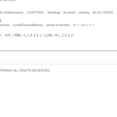
childrenswear、LOVETOXIC、kladskap、by loveit、Lindsay、BLUE CROSS
店
ycheer、Love&Peace&Money、sense of wonder、キリンのソフィ
が、何卒ご理解いただきますようお願い申し上げます。