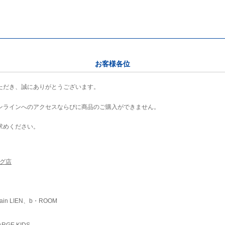
お客様各位
ただき、誠にありがとうございます。
ンラインへのアクセスならびに商品のご購入ができません。
求めください。
ング店
ain LIEN、b・ROOM
RGE KIDS