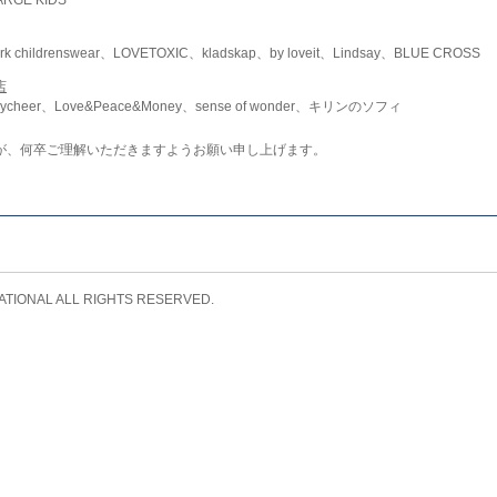
childrenswear、LOVETOXIC、kladskap、by loveit、Lindsay、BLUE CROSS
店
ycheer、Love&Peace&Money、sense of wonder、キリンのソフィ
が、何卒ご理解いただきますようお願い申し上げます。