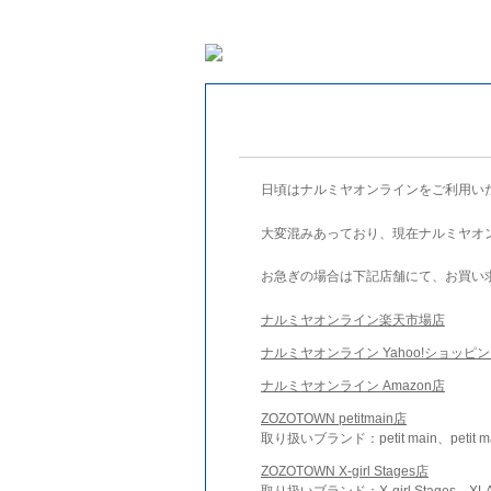
日頃はナルミヤオンラインをご利用い
大変混みあっており、現在ナルミヤオ
お急ぎの場合は下記店舗にて、お買い
ナルミヤオンライン楽天市場店
ナルミヤオンライン Yahoo!ショッピ
ナルミヤオンライン Amazon店
ZOZOTOWN petitmain店
取り扱いブランド：petit main、petit m
ZOZOTOWN X-girl Stages店
取り扱いブランド：X-girl Stages、XLA