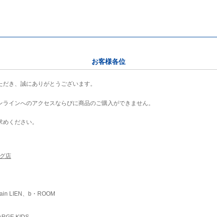
お客様各位
ただき、誠にありがとうございます。
ンラインへのアクセスならびに商品のご購入ができません。
求めください。
ング店
ain LIEN、b・ROOM
RGE KIDS