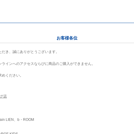
お客様各位
ただき、誠にありがとうございます。
ンラインへのアクセスならびに商品のご購入ができません。
求めください。
ング店
ain LIEN、b・ROOM
RGE KIDS