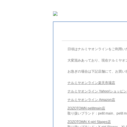
日頃はナルミヤオンラインをご利用い
大変混みあっており、現在ナルミヤオ
お急ぎの場合は下記店舗にて、お買い
ナルミヤオンライン楽天市場店
ナルミヤオンライン Yahoo!ショッピ
ナルミヤオンライン Amazon店
ZOZOTOWN petitmain店
取り扱いブランド：petit main、petit m
ZOZOTOWN X-girl Stages店
取り扱いブランド：X-girl Stages、XLA