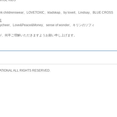
childrenswear、LOVETOXIC、kladskap、by loveit、Lindsay、BLUE CROSS
店
ycheer、Love&Peace&Money、sense of wonder、キリンのソフィ
が、何卒ご理解いただきますようお願い申し上げます。