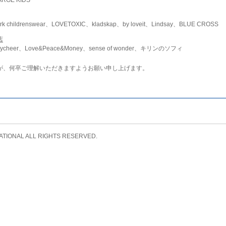
childrenswear、LOVETOXIC、kladskap、by loveit、Lindsay、BLUE CROSS
店
ycheer、Love&Peace&Money、sense of wonder、キリンのソフィ
が、何卒ご理解いただきますようお願い申し上げます。