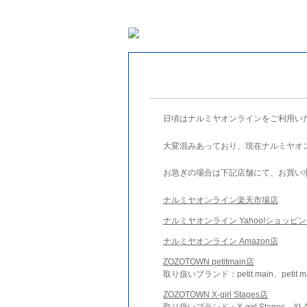
日頃はナルミヤオンラインをご利用い
大変混みあっており、現在ナルミヤオ
お急ぎの場合は下記店舗にて、お買い
ナルミヤオンライン楽天市場店
ナルミヤオンライン Yahoo!ショッピ
ナルミヤオンライン Amazon店
ZOZOTOWN petitmain店
取り扱いブランド：petit main、petit m
ZOZOTOWN X-girl Stages店
取り扱いブランド：X-girl Stages、XLA