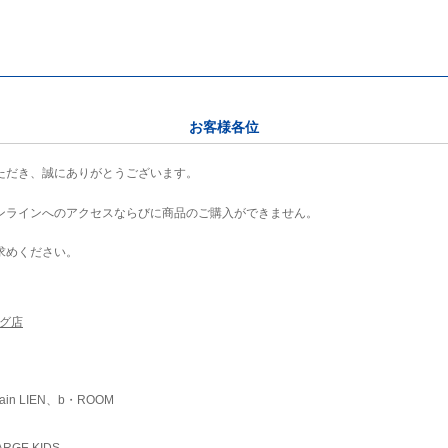
お客様各位
ただき、誠にありがとうございます。
ンラインへのアクセスならびに商品のご購入ができません。
求めください。
ング店
ain LIEN、b・ROOM
RGE KIDS