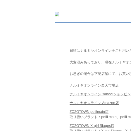
日頃はナルミヤオンラインをご利用い
大変混みあっており、現在ナルミヤオ
お急ぎの場合は下記店舗にて、お買い
ナルミヤオンライン楽天市場店
ナルミヤオンライン Yahoo!ショッピ
ナルミヤオンライン Amazon店
ZOZOTOWN petitmain店
取り扱いブランド：petit main、petit m
ZOZOTOWN X-girl Stages店
取り扱いブランド：X-girl Stages、XLA