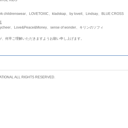
childrenswear、LOVETOXIC、kladskap、by loveit、Lindsay、BLUE CROSS
店
ycheer、Love&Peace&Money、sense of wonder、キリンのソフィ
が、何卒ご理解いただきますようお願い申し上げます。