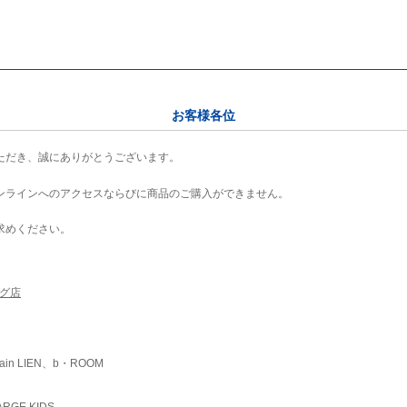
お客様各位
ただき、誠にありがとうございます。
ンラインへのアクセスならびに商品のご購入ができません。
求めください。
ング店
ain LIEN、b・ROOM
RGE KIDS