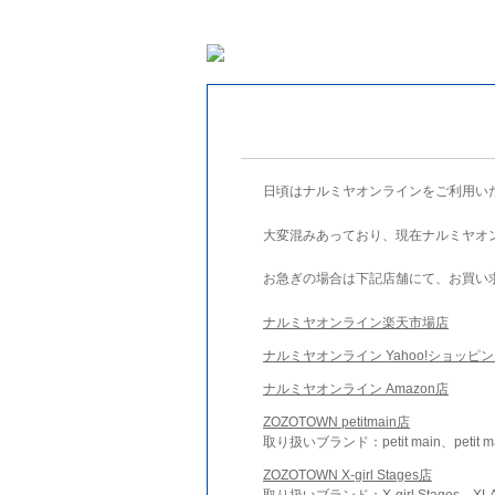
日頃はナルミヤオンラインをご利用い
大変混みあっており、現在ナルミヤオ
お急ぎの場合は下記店舗にて、お買い
ナルミヤオンライン楽天市場店
ナルミヤオンライン Yahoo!ショッピ
ナルミヤオンライン Amazon店
ZOZOTOWN petitmain店
取り扱いブランド：petit main、petit m
ZOZOTOWN X-girl Stages店
取り扱いブランド：X-girl Stages、XLA