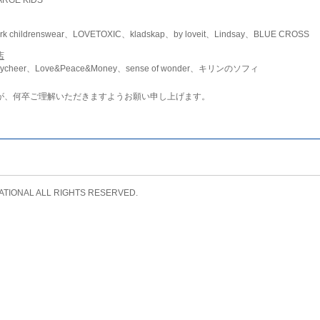
childrenswear、LOVETOXIC、kladskap、by loveit、Lindsay、BLUE CROSS
店
ycheer、Love&Peace&Money、sense of wonder、キリンのソフィ
が、何卒ご理解いただきますようお願い申し上げます。