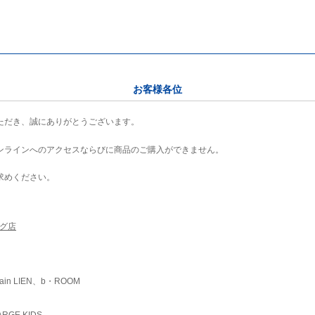
お客様各位
ただき、誠にありがとうございます。
ンラインへのアクセスならびに商品のご購入ができません。
求めください。
ング店
ain LIEN、b・ROOM
RGE KIDS