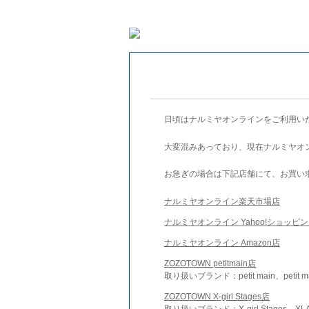
日頃はナルミヤオンラインをご利用い
大変混みあっており、現在ナルミヤオ
お急ぎの場合は下記店舗にて、お買い
ナルミヤオンライン楽天市場店
ナルミヤオンライン Yahoo!ショッピ
ナルミヤオンライン Amazon店
ZOZOTOWN petitmain店
取り扱いブランド：petit main、petit m
ZOZOTOWN X-girl Stages店
取り扱いブランド：X-girl Stages、XLA