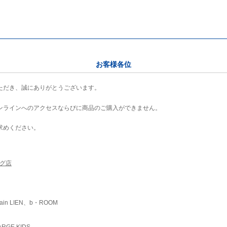
お客様各位
ただき、誠にありがとうございます。
ンラインへのアクセスならびに商品のご購入ができません。
求めください。
ング店
ain LIEN、b・ROOM
RGE KIDS