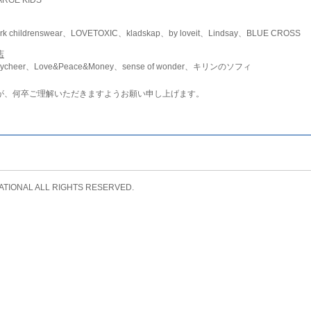
childrenswear、LOVETOXIC、kladskap、by loveit、Lindsay、BLUE CROSS
店
ycheer、Love&Peace&Money、sense of wonder、キリンのソフィ
が、何卒ご理解いただきますようお願い申し上げます。