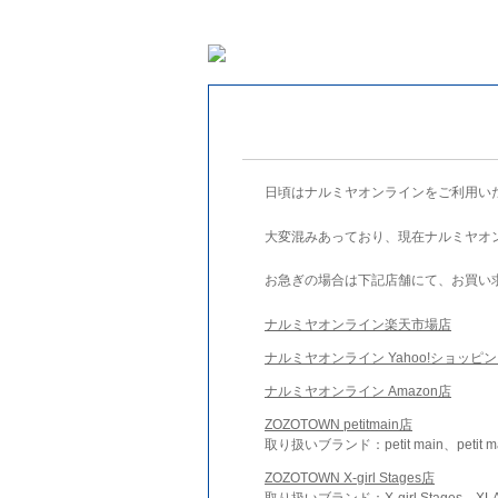
日頃はナルミヤオンラインをご利用い
大変混みあっており、現在ナルミヤオ
お急ぎの場合は下記店舗にて、お買い
ナルミヤオンライン楽天市場店
ナルミヤオンライン Yahoo!ショッピ
ナルミヤオンライン Amazon店
ZOZOTOWN petitmain店
取り扱いブランド：petit main、petit m
ZOZOTOWN X-girl Stages店
取り扱いブランド：X-girl Stages、XLA