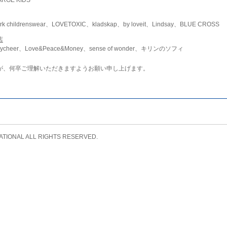
childrenswear、LOVETOXIC、kladskap、by loveit、Lindsay、BLUE CROSS
店
ycheer、Love&Peace&Money、sense of wonder、キリンのソフィ
が、何卒ご理解いただきますようお願い申し上げます。