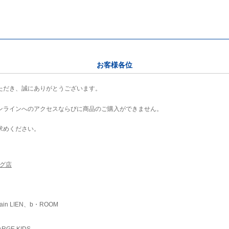
お客様各位
ただき、誠にありがとうございます。
ンラインへのアクセスならびに商品のご購入ができません。
求めください。
ング店
ain LIEN、b・ROOM
RGE KIDS