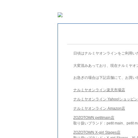
日頃はナルミヤオンラインをご利用い
大変混みあっており、現在ナルミヤオ
お急ぎの場合は下記店舗にて、お買い
ナルミヤオンライン楽天市場店
ナルミヤオンライン Yahoo!ショッピ
ナルミヤオンライン Amazon店
ZOZOTOWN petitmain店
取り扱いブランド：petit main、petit m
ZOZOTOWN X-girl Stages店
取り扱いブランド：X-girl Stages、XLA