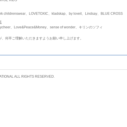
childrenswear、LOVETOXIC、kladskap、by loveit、Lindsay、BLUE CROSS
店
ycheer、Love&Peace&Money、sense of wonder、キリンのソフィ
が、何卒ご理解いただきますようお願い申し上げます。