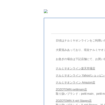
日頃はナルミヤオンラインをご利用い
大変混みあっており、現在ナルミヤオ
お急ぎの場合は下記店舗にて、お買い
ナルミヤオンライン楽天市場店
ナルミヤオンライン Yahoo!ショッピ
ナルミヤオンライン Amazon店
ZOZOTOWN petitmain店
取り扱いブランド：petit main、petit m
ZOZOTOWN X-girl Stages店
取り扱いブランド：X-girl Stages、XLA