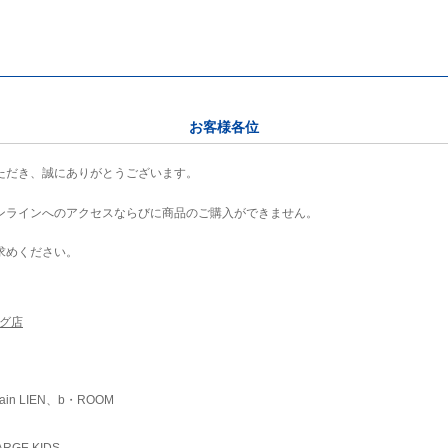
お客様各位
ただき、誠にありがとうございます。
ンラインへのアクセスならびに商品のご購入ができません。
求めください。
ング店
ain LIEN、b・ROOM
RGE KIDS