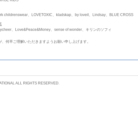
childrenswear、LOVETOXIC、kladskap、by loveit、Lindsay、BLUE CROSS
店
ycheer、Love&Peace&Money、sense of wonder、キリンのソフィ
が、何卒ご理解いただきますようお願い申し上げます。