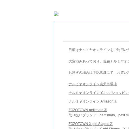
日頃はナルミヤオンラインをご利用い
大変混みあっており、現在ナルミヤオ
お急ぎの場合は下記店舗にて、お買い
ナルミヤオンライン楽天市場店
ナルミヤオンライン Yahoo!ショッピ
ナルミヤオンライン Amazon店
ZOZOTOWN petitmain店
取り扱いブランド：petit main、petit m
ZOZOTOWN X-girl Stages店
取り扱いブランド：X-girl Stages、XLA