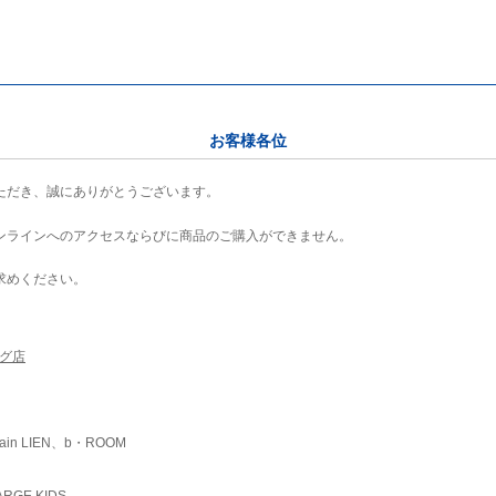
お客様各位
ただき、誠にありがとうございます。
ンラインへのアクセスならびに商品のご購入ができません。
求めください。
ング店
ain LIEN、b・ROOM
RGE KIDS