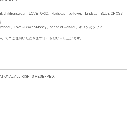
childrenswear、LOVETOXIC、kladskap、by loveit、Lindsay、BLUE CROSS
店
ycheer、Love&Peace&Money、sense of wonder、キリンのソフィ
が、何卒ご理解いただきますようお願い申し上げます。