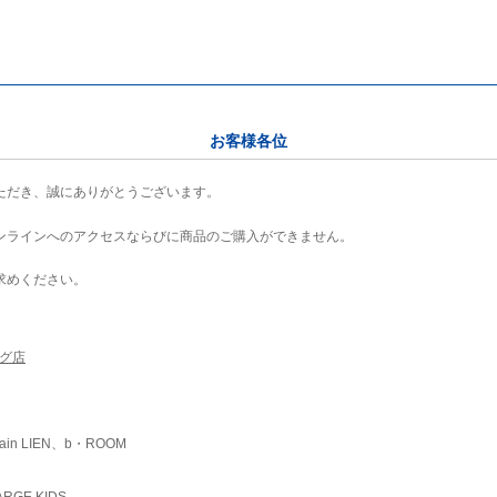
お客様各位
ただき、誠にありがとうございます。
ンラインへのアクセスならびに商品のご購入ができません。
求めください。
ング店
ain LIEN、b・ROOM
RGE KIDS