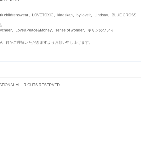
childrenswear、LOVETOXIC、kladskap、by loveit、Lindsay、BLUE CROSS
店
ycheer、Love&Peace&Money、sense of wonder、キリンのソフィ
が、何卒ご理解いただきますようお願い申し上げます。