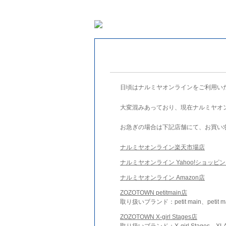
日頃はナルミヤオンラインをご利用い
大変混みあっており、現在ナルミヤオ
お急ぎの場合は下記店舗にて、お買い
ナルミヤオンライン楽天市場店
ナルミヤオンライン Yahoo!ショッピ
ナルミヤオンライン Amazon店
ZOZOTOWN petitmain店
取り扱いブランド：petit main、petit m
ZOZOTOWN X-girl Stages店
取り扱いブランド：X-girl Stages、XLA