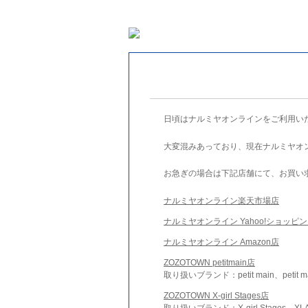
日頃はナルミヤオンラインをご利用い
大変混みあっており、現在ナルミヤオ
お急ぎの場合は下記店舗にて、お買い
ナルミヤオンライン楽天市場店
ナルミヤオンライン Yahoo!ショッピ
ナルミヤオンライン Amazon店
ZOZOTOWN petitmain店
取り扱いブランド：petit main、petit m
ZOZOTOWN X-girl Stages店
取り扱いブランド：X-girl Stages、XLA