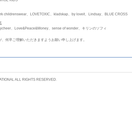
childrenswear、LOVETOXIC、kladskap、by loveit、Lindsay、BLUE CROSS
店
ycheer、Love&Peace&Money、sense of wonder、キリンのソフィ
が、何卒ご理解いただきますようお願い申し上げます。