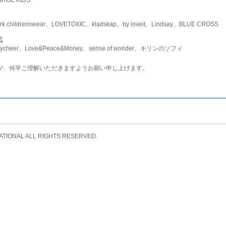
childrenswear、LOVETOXIC、kladskap、by loveit、Lindsay、BLUE CROSS
店
ycheer、Love&Peace&Money、sense of wonder、キリンのソフィ
が、何卒ご理解いただきますようお願い申し上げます。