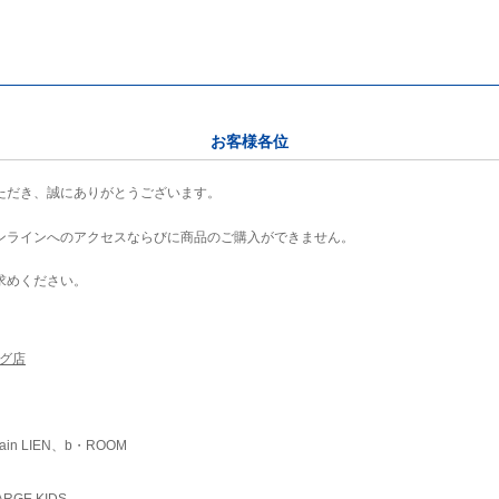
お客様各位
ただき、誠にありがとうございます。
ンラインへのアクセスならびに商品のご購入ができません。
求めください。
ング店
ain LIEN、b・ROOM
RGE KIDS