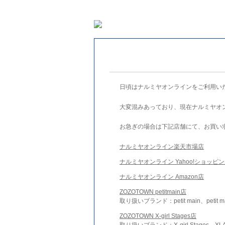
日頃はナルミヤオンラインをご利用い
大変混みあっており、現在ナルミヤオ
お急ぎの場合は下記店舗にて、お買い
ナルミヤオンライン楽天市場店
ナルミヤオンライン Yahoo!ショッピ
ナルミヤオンライン Amazon店
ZOZOTOWN petitmain店
取り扱いブランド：petit main、petit m
ZOZOTOWN X-girl Stages店
取り扱いブランド：X-girl Stages、XLA