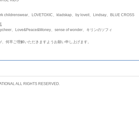
childrenswear、LOVETOXIC、kladskap、by loveit、Lindsay、BLUE CROSS
店
ycheer、Love&Peace&Money、sense of wonder、キリンのソフィ
が、何卒ご理解いただきますようお願い申し上げます。