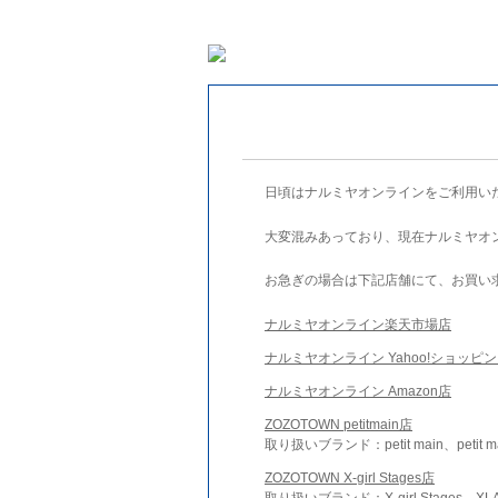
日頃はナルミヤオンラインをご利用い
大変混みあっており、現在ナルミヤオ
お急ぎの場合は下記店舗にて、お買い
ナルミヤオンライン楽天市場店
ナルミヤオンライン Yahoo!ショッピ
ナルミヤオンライン Amazon店
ZOZOTOWN petitmain店
取り扱いブランド：petit main、petit m
ZOZOTOWN X-girl Stages店
取り扱いブランド：X-girl Stages、XLA