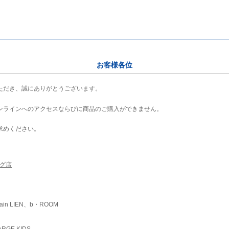
お客様各位
ただき、誠にありがとうございます。
ンラインへのアクセスならびに商品のご購入ができません。
求めください。
ング店
ain LIEN、b・ROOM
RGE KIDS