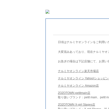
日頃はナルミヤオンラインをご利用い
大変混みあっており、現在ナルミヤオ
お急ぎの場合は下記店舗にて、お買い
ナルミヤオンライン楽天市場店
ナルミヤオンライン Yahoo!ショッピ
ナルミヤオンライン Amazon店
ZOZOTOWN petitmain店
取り扱いブランド：petit main、petit m
ZOZOTOWN X-girl Stages店
取り扱いブランド：X-girl Stages、XLA