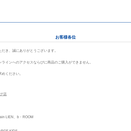
お客様各位
ただき、誠にありがとうございます。
ンラインへのアクセスならびに商品のご購入ができません。
求めください。
ング店
ain LIEN、b・ROOM
RGE KIDS