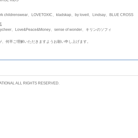
childrenswear、LOVETOXIC、kladskap、by loveit、Lindsay、BLUE CROSS
店
ycheer、Love&Peace&Money、sense of wonder、キリンのソフィ
が、何卒ご理解いただきますようお願い申し上げます。