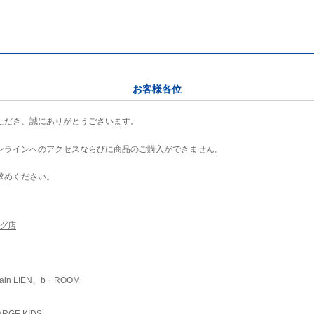
お客様各位
ただき、誠にありがとうございます。
ンラインへのアクセスならびに商品のご購入ができません。
求めください。
ング店
ain LIEN、b・ROOM
RGE KIDS