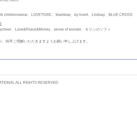
childrenswear、LOVETOXIC、kladskap、by loveit、Lindsay、BLUE CROSS
店
ycheer、Love&Peace&Money、sense of wonder、キリンのソフィ
が、何卒ご理解いただきますようお願い申し上げます。