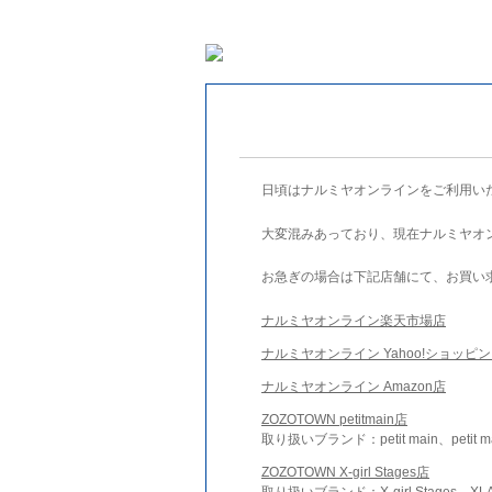
日頃はナルミヤオンラインをご利用い
大変混みあっており、現在ナルミヤオ
お急ぎの場合は下記店舗にて、お買い
ナルミヤオンライン楽天市場店
ナルミヤオンライン Yahoo!ショッピ
ナルミヤオンライン Amazon店
ZOZOTOWN petitmain店
取り扱いブランド：petit main、petit m
ZOZOTOWN X-girl Stages店
取り扱いブランド：X-girl Stages、XLA