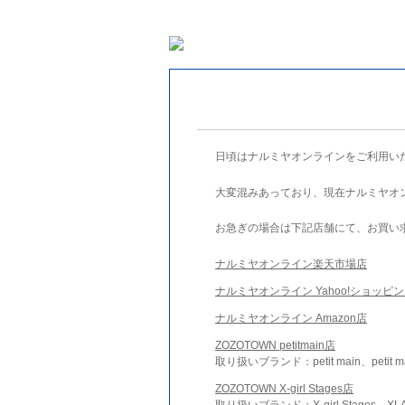
日頃はナルミヤオンラインをご利用い
大変混みあっており、現在ナルミヤオ
お急ぎの場合は下記店舗にて、お買い
ナルミヤオンライン楽天市場店
ナルミヤオンライン Yahoo!ショッピ
ナルミヤオンライン Amazon店
ZOZOTOWN petitmain店
取り扱いブランド：petit main、petit m
ZOZOTOWN X-girl Stages店
取り扱いブランド：X-girl Stages、XLA