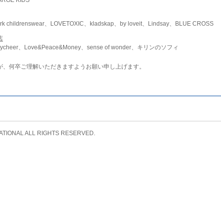
childrenswear、LOVETOXIC、kladskap、by loveit、Lindsay、BLUE CROSS
店
ycheer、Love&Peace&Money、sense of wonder、キリンのソフィ
が、何卒ご理解いただきますようお願い申し上げます。