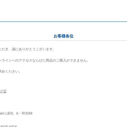
お客様各位
ただき、誠にありがとうございます。
ンラインへのアクセスならびに商品のご購入ができません。
求めください。
ング店
ain LIEN、b・ROOM
RGE KIDS