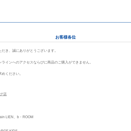
お客様各位
ただき、誠にありがとうございます。
ンラインへのアクセスならびに商品のご購入ができません。
求めください。
ング店
ain LIEN、b・ROOM
RGE KIDS