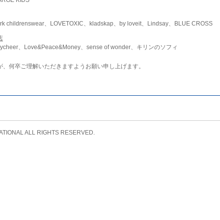
childrenswear、LOVETOXIC、kladskap、by loveit、Lindsay、BLUE CROSS
店
ycheer、Love&Peace&Money、sense of wonder、キリンのソフィ
が、何卒ご理解いただきますようお願い申し上げます。