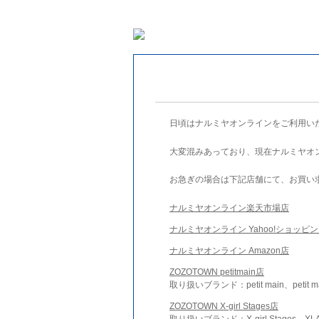
日頃はナルミヤオンラインをご利用い
大変混みあっており、現在ナルミヤオ
お急ぎの場合は下記店舗にて、お買い
ナルミヤオンライン楽天市場店
ナルミヤオンライン Yahoo!ショッピ
ナルミヤオンライン Amazon店
ZOZOTOWN petitmain店
取り扱いブランド：petit main、petit m
ZOZOTOWN X-girl Stages店
取り扱いブランド：X-girl Stages、XLA