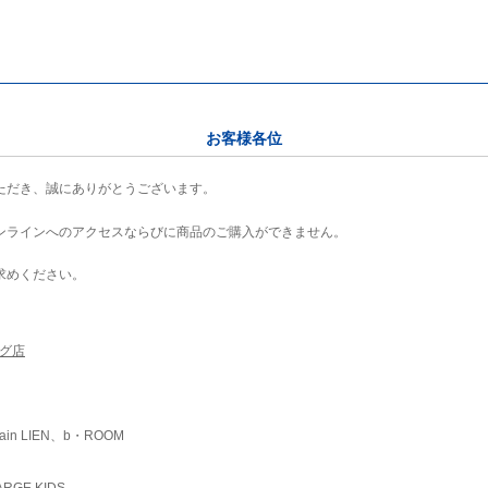
お客様各位
ただき、誠にありがとうございます。
ンラインへのアクセスならびに商品のご購入ができません。
求めください。
ング店
ain LIEN、b・ROOM
RGE KIDS