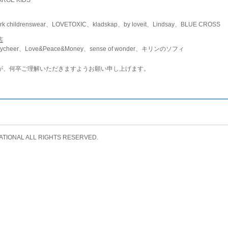
childrenswear、LOVETOXIC、kladskap、by loveit、Lindsay、BLUE CROSS
店
ycheer、Love&Peace&Money、sense of wonder、キリンのソフィ
が、何卒ご理解いただきますようお願い申し上げます。