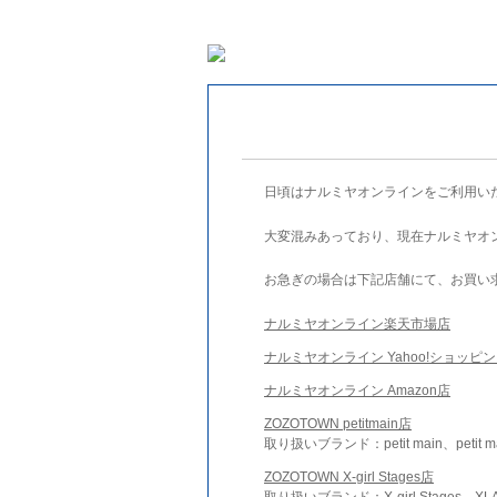
日頃はナルミヤオンラインをご利用い
大変混みあっており、現在ナルミヤオ
お急ぎの場合は下記店舗にて、お買い
ナルミヤオンライン楽天市場店
ナルミヤオンライン Yahoo!ショッピ
ナルミヤオンライン Amazon店
ZOZOTOWN petitmain店
取り扱いブランド：petit main、petit m
ZOZOTOWN X-girl Stages店
取り扱いブランド：X-girl Stages、XLA