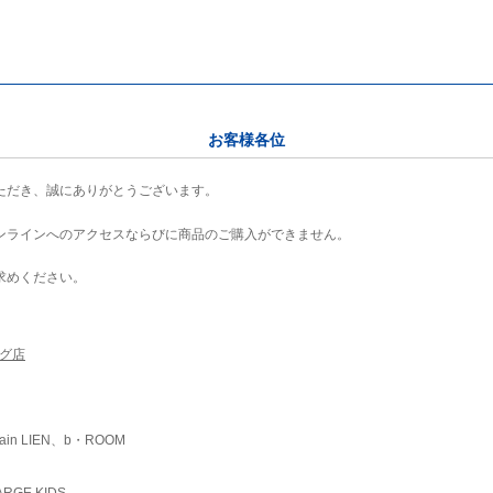
お客様各位
ただき、誠にありがとうございます。
ンラインへのアクセスならびに商品のご購入ができません。
求めください。
ング店
ain LIEN、b・ROOM
RGE KIDS