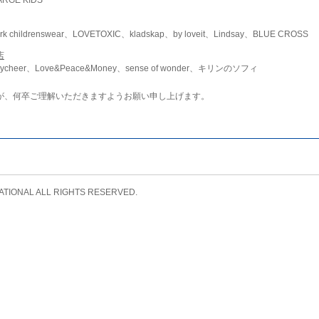
childrenswear、LOVETOXIC、kladskap、by loveit、Lindsay、BLUE CROSS
店
ycheer、Love&Peace&Money、sense of wonder、キリンのソフィ
が、何卒ご理解いただきますようお願い申し上げます。