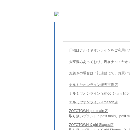
日頃はナルミヤオンラインをご利用い
大変混みあっており、現在ナルミヤオ
お急ぎの場合は下記店舗にて、お買い
ナルミヤオンライン楽天市場店
ナルミヤオンライン Yahoo!ショッピ
ナルミヤオンライン Amazon店
ZOZOTOWN petitmain店
取り扱いブランド：petit main、petit m
ZOZOTOWN X-girl Stages店
取り扱いブランド：X-girl Stages、XLA