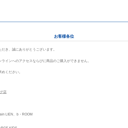
お客様各位
ただき、誠にありがとうございます。
ンラインへのアクセスならびに商品のご購入ができません。
求めください。
ング店
ain LIEN、b・ROOM
RGE KIDS