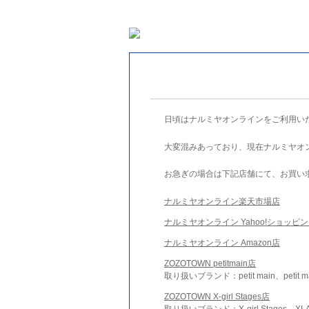
日頃はナルミヤオンラインをご利用い
大変混みあっており、現在ナルミヤオ
お急ぎの場合は下記店舗にて、お買い
ナルミヤオンライン楽天市場店
ナルミヤオンライン Yahoo!ショッピ
ナルミヤオンライン Amazon店
ZOZOTOWN petitmain店
取り扱いブランド：petit main、petit m
ZOZOTOWN X-girl Stages店
取り扱いブランド：X-girl Stages、XLA