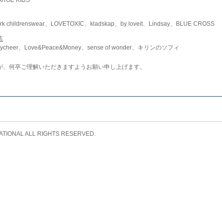
childrenswear、LOVETOXIC、kladskap、by loveit、Lindsay、BLUE CROSS
店
ycheer、Love&Peace&Money、sense of wonder、キリンのソフィ
が、何卒ご理解いただきますようお願い申し上げます。