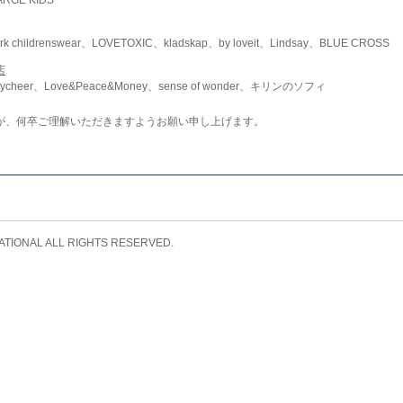
childrenswear、LOVETOXIC、kladskap、by loveit、Lindsay、BLUE CROSS
店
ycheer、Love&Peace&Money、sense of wonder、キリンのソフィ
が、何卒ご理解いただきますようお願い申し上げます。