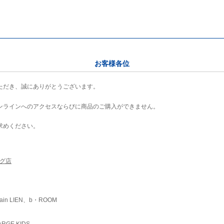
お客様各位
ただき、誠にありがとうございます。
ンラインへのアクセスならびに商品のご購入ができません。
求めください。
ング店
ain LIEN、b・ROOM
RGE KIDS