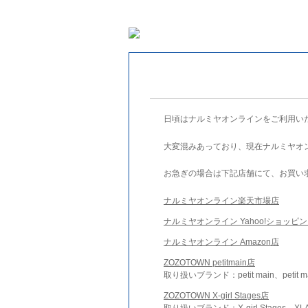
日頃はナルミヤオンラインをご利用い
大変混みあっており、現在ナルミヤオ
お急ぎの場合は下記店舗にて、お買い
ナルミヤオンライン楽天市場店
ナルミヤオンライン Yahoo!ショッピ
ナルミヤオンライン Amazon店
ZOZOTOWN petitmain店
取り扱いブランド：petit main、petit m
ZOZOTOWN X-girl Stages店
取り扱いブランド：X-girl Stages、XLA