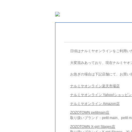
日頃はナルミヤオンラインをご利用い
大変混みあっており、現在ナルミヤオ
お急ぎの場合は下記店舗にて、お買い
ナルミヤオンライン楽天市場店
ナルミヤオンライン Yahoo!ショッピ
ナルミヤオンライン Amazon店
ZOZOTOWN petitmain店
取り扱いブランド：petit main、petit m
ZOZOTOWN X-girl Stages店
取り扱いブランド：X-girl Stages、XLA