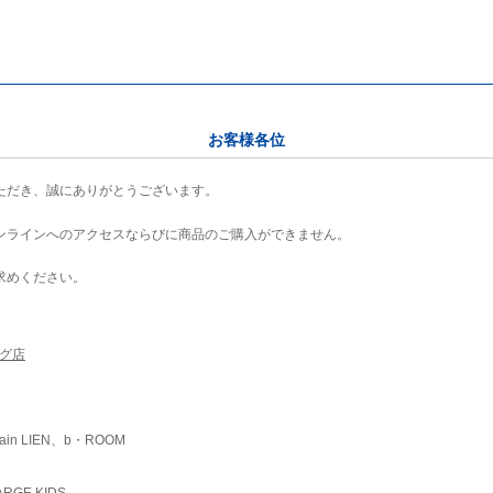
お客様各位
ただき、誠にありがとうございます。
ンラインへのアクセスならびに商品のご購入ができません。
求めください。
ング店
ain LIEN、b・ROOM
RGE KIDS