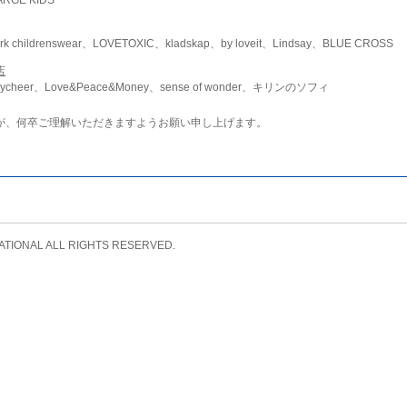
childrenswear、LOVETOXIC、kladskap、by loveit、Lindsay、BLUE CROSS
店
ycheer、Love&Peace&Money、sense of wonder、キリンのソフィ
が、何卒ご理解いただきますようお願い申し上げます。