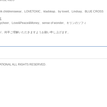
childrenswear、LOVETOXIC、kladskap、by loveit、Lindsay、BLUE CROSS
店
ycheer、Love&Peace&Money、sense of wonder、キリンのソフィ
が、何卒ご理解いただきますようお願い申し上げます。