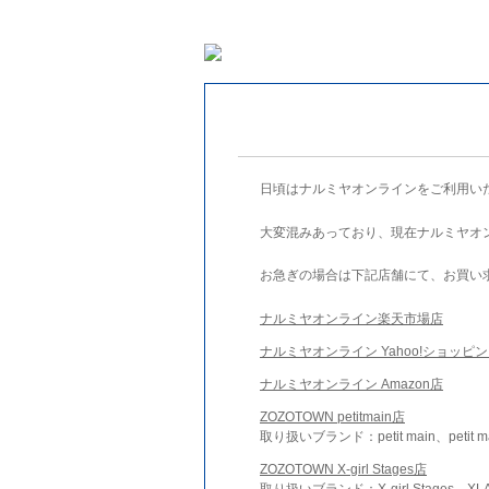
日頃はナルミヤオンラインをご利用い
大変混みあっており、現在ナルミヤオ
お急ぎの場合は下記店舗にて、お買い
ナルミヤオンライン楽天市場店
ナルミヤオンライン Yahoo!ショッピ
ナルミヤオンライン Amazon店
ZOZOTOWN petitmain店
取り扱いブランド：petit main、petit m
ZOZOTOWN X-girl Stages店
取り扱いブランド：X-girl Stages、XLA