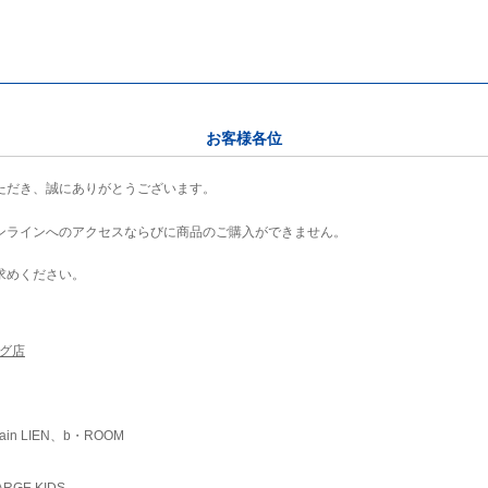
お客様各位
ただき、誠にありがとうございます。
ンラインへのアクセスならびに商品のご購入ができません。
求めください。
ング店
ain LIEN、b・ROOM
RGE KIDS