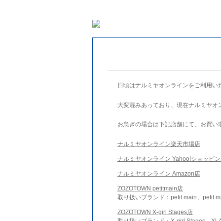
日頃はナルミヤオンラインをご利用い
大変混みあっており、現在ナルミヤオ
お急ぎの場合は下記店舗にて、お買い
ナルミヤオンライン楽天市場店
ナルミヤオンライン Yahoo!ショッピ
ナルミヤオンライン Amazon店
ZOZOTOWN petitmain店
取り扱いブランド：petit main、petit m
ZOZOTOWN X-girl Stages店
取り扱いブランド：X-girl Stages、XLA