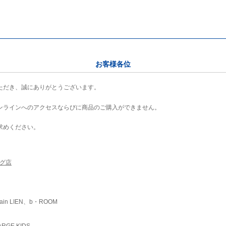
お客様各位
ただき、誠にありがとうございます。
ンラインへのアクセスならびに商品のご購入ができません。
求めください。
ング店
ain LIEN、b・ROOM
RGE KIDS