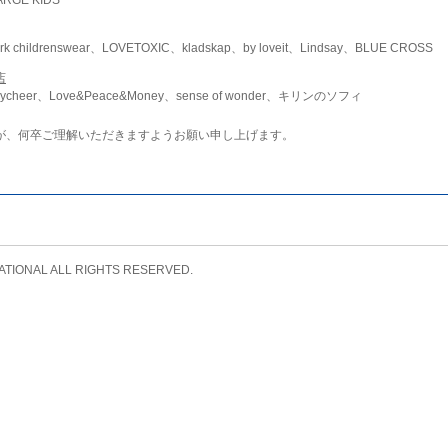
childrenswear、LOVETOXIC、kladskap、by loveit、Lindsay、BLUE CROSS
店
ycheer、Love&Peace&Money、sense of wonder、キリンのソフィ
が、何卒ご理解いただきますようお願い申し上げます。