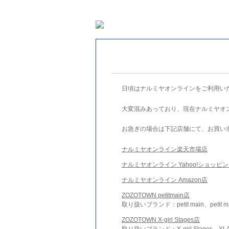
日頃はナルミヤオンラインをご利用い
大変混みあっており、現在ナルミヤオ
お急ぎの場合は下記店舗にて、お買い
ナルミヤオンライン楽天市場店
ナルミヤオンライン Yahoo!ショッピ
ナルミヤオンライン Amazon店
ZOZOTOWN petitmain店
取り扱いブランド：petit main、petit m
ZOZOTOWN X-girl Stages店
取り扱いブランド：X-girl Stages、XLA