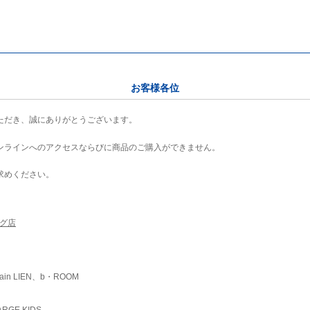
お客様各位
ただき、誠にありがとうございます。
ンラインへのアクセスならびに商品のご購入ができません。
求めください。
ング店
ain LIEN、b・ROOM
RGE KIDS