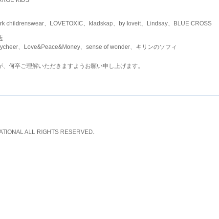
childrenswear、LOVETOXIC、kladskap、by loveit、Lindsay、BLUE CROSS
店
ycheer、Love&Peace&Money、sense of wonder、キリンのソフィ
が、何卒ご理解いただきますようお願い申し上げます。