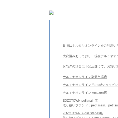
日頃はナルミヤオンラインをご利用い
大変混みあっており、現在ナルミヤオ
お急ぎの場合は下記店舗にて、お買い
ナルミヤオンライン楽天市場店
ナルミヤオンライン Yahoo!ショッピ
ナルミヤオンライン Amazon店
ZOZOTOWN petitmain店
取り扱いブランド：petit main、petit m
ZOZOTOWN X-girl Stages店
取り扱いブランド：X-girl Stages、XLA