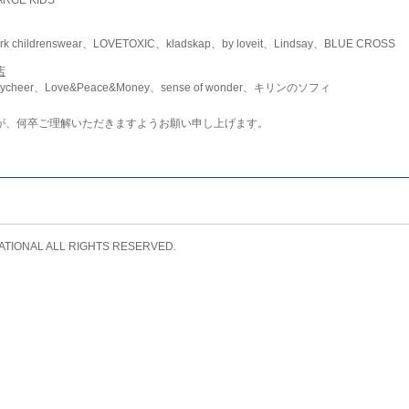
childrenswear、LOVETOXIC、kladskap、by loveit、Lindsay、BLUE CROSS
店
ycheer、Love&Peace&Money、sense of wonder、キリンのソフィ
が、何卒ご理解いただきますようお願い申し上げます。