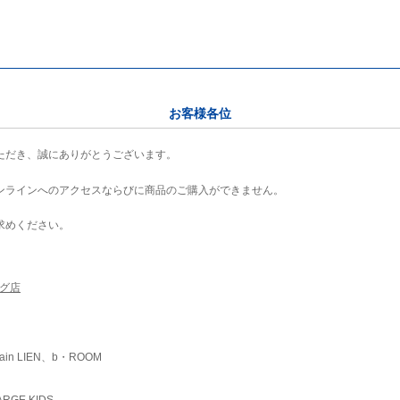
お客様各位
ただき、誠にありがとうございます。
ンラインへのアクセスならびに商品のご購入ができません。
求めください。
ング店
ain LIEN、b・ROOM
RGE KIDS