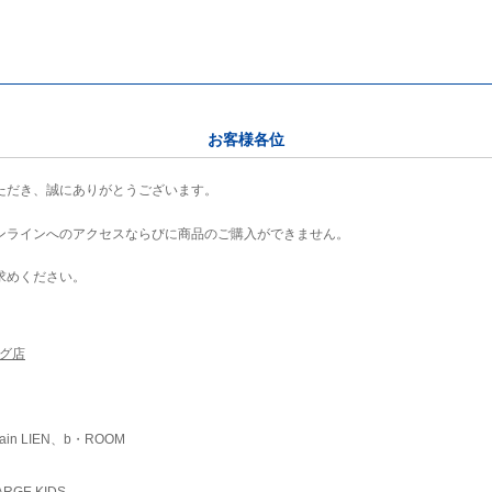
お客様各位
ただき、誠にありがとうございます。
ンラインへのアクセスならびに商品のご購入ができません。
求めください。
ング店
ain LIEN、b・ROOM
RGE KIDS