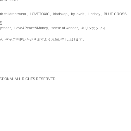
childrenswear、LOVETOXIC、kladskap、by loveit、Lindsay、BLUE CROSS
店
ycheer、Love&Peace&Money、sense of wonder、キリンのソフィ
が、何卒ご理解いただきますようお願い申し上げます。