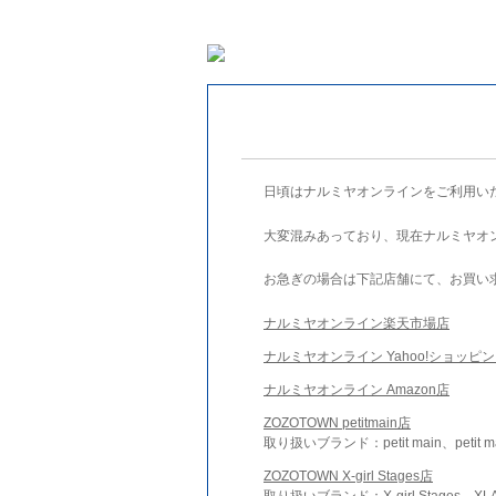
日頃はナルミヤオンラインをご利用い
大変混みあっており、現在ナルミヤオ
お急ぎの場合は下記店舗にて、お買い
ナルミヤオンライン楽天市場店
ナルミヤオンライン Yahoo!ショッピ
ナルミヤオンライン Amazon店
ZOZOTOWN petitmain店
取り扱いブランド：petit main、petit m
ZOZOTOWN X-girl Stages店
取り扱いブランド：X-girl Stages、XLA